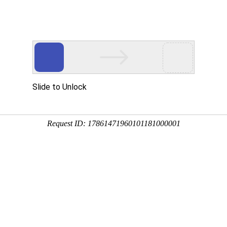
设
工作动态
机构设置
专业
关于开展智能制造数字人员能力团体标准培训考
发布日期:2026-03-13 11:20